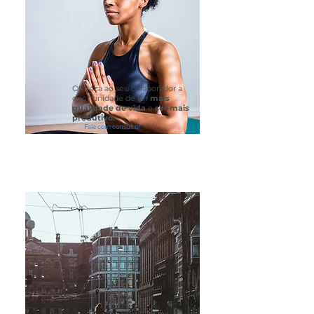
Ofereça ao seu colaborador a
oportunidade de ter
mais
qualidade de vida
e
ser mais
produtivo.
Fale com consultor