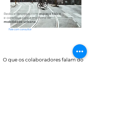
Reduza despesas com
espaço físico
e
contribua para a melhoria da
mobilidade urbana
.
Fale com consultor
O que os colaboradores falam do
projeto